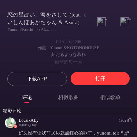
恋の星占い、海をさして (feat. く
1w+
999+
いしんぼあかちゃん & Azuki)
Yunomi/Kuishinbo Akachan
作词 : Yunomi
作曲 : Yunomi&KOTONOHOUSE
茹だるような暮れ
煎熬的每一天
ぬるい風がめくる雑誌の1ページ
杂志被柔风翻了一页
打开
下载APP
ありきたりな恋占いを見た
看到了老套的恋爱占卜
君は目を輝かせた
评论
相似歌曲
相似歌单
你的双眼神采奕奕
背中越しにきﾞゅっと掴む君の
精彩评论
环抱着我的你这
真っ白な両手が言うんだ
LousikAEy
1952
嫩白的双手
2018年5月16日
がむしゃらにペダル踏む毎日に
好久没有让我前10秒就点红心的歌了，yunomi tql( ꒪ д꒪