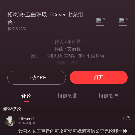
相思诀·玉曲琳琅（Cover 七朵组
999+
263
合）
梦璟SAYA
作词 : 李玖君
作曲 : 艾丽雅
原曲：《相思诀·荣耀红颜》七朵组合
编曲：樊勇
混音：任冬
打开
下载APP
皓齿明眸美人卷
倾国倾城惊鸿叹
琵琶声声望月依栏
评论
相似歌曲
相似歌单
万千宠爱
一曲名动长安
精彩评论
乱世长歌轻轻弹
Silever77
41
聆听心弦曲中圆满
2018年5月1日
天下凭我愿无纷乱
最喜欢女王声音的可攻可受可妩媚可温柔♡无论哪一种