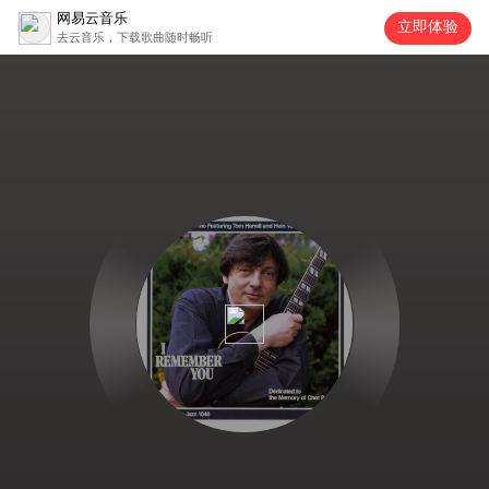
网易云音乐
立即体验
去云音乐，下载歌曲随时畅听