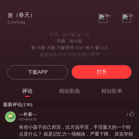
봄（春天）
999+
130
LoveSong
作词 : 송사랑/심수연
作曲 : 송사랑
봄 여름 겨울 가을중에 너는 뭐가 좋냐고
春夏秋冬秋中你喜欢哪个季节
내게 물었었지
你曾经这样问过我吧
打开
下载APP
봄봄봄봄봄봄봄
我的回答是春天
벚꽃나무 아래 걸었던 그때가 생각나
评论
相似歌曲
相似歌单
想起樱花树下走过的那时候
너는 참 좋다며
最新评论(130)
那时的你真好
내 두손 꼭 잡아 줬었지
---朴素---
1
一定要抓住我的手
2025年8月2日
네 생각 때문에
有些小孩子自己邪淫，比方说手淫，手淫最大的一个特
因为想你
点是什么？ 就是记忆力一塌糊涂，严重下降。 其实学校
집중이 잘 안 돼