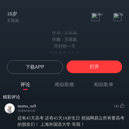
18岁
999+
501
王琼岚
作词 : 王琼岚
作曲 : 王琼岚
等到那一天
等你变成十八岁
是否就可以展翅高飞
打开
下载APP
也曾无所谓
总是轻狂不怕流泪
却总是害怕孤独到天黑
评论
相似歌曲
相似歌单
当朋友不再有谁
当和他已是两个世界
精彩评论
当你发现最爱你的被你伤的心碎
momo_oo9
141
当失望没有终点
2018年4月22日
当你已不再笑的纯粹
还有45天高考 还有45天18岁生日 祝福网易云所有要高考
当理想不再是未来
的朋友们！ 上海外国语大学 等我！