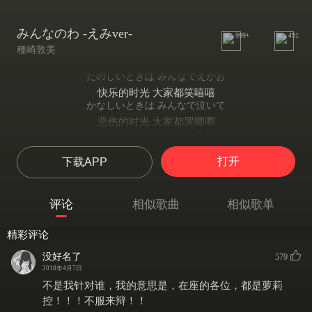
みんなのわ -えみver-
999+
451
種崎敦美
たのしいときは みんなでえがお
快乐的时光 大家都笑嘻嘻
かなしいときは みんなで泣いて
悲伤的时光 大家都哭唧唧
いぬさん ねこさん うさぎさん
小狗先生 猫咪小姐 兔子妹妹
打开
下载APP
むしさん おはなさん ようかいさんも
虫先生 小花小姐 妖怪弟弟
手と手 つないで わになって
评论
相似歌曲
相似歌单
都手拉着手 连成一个圈
みんな 大好き ここはものべの
精彩评论
好喜欢大家啊 这里就是Monobeno（茂坤）
あったかいときは かわベでひるね
没好名了
579
温暖的时候 在河边睡觉
2018年4月7日
こでえるときは のはらでたき火
不是我针对谁，我的意思是，在座的各位，都是萝莉
冻僵的时候 在草地上篝火
控！！！不服来辩！！
はれの日 あめの日 くもりの日