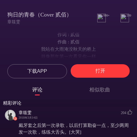
狗日的青春（Cover 贰佰）
999+
209
章筱雯
作词 : 贰佰
作曲 : 贰佰
我站在大雨淹没秋天的桥上
就像那年第一次看见你一样
时间是扇颠沛流离的大门
打开
下载APP
平凡的我们注定孤独一生
日子一天一天就这样过去
那些荒诞的时光都已经忘记
评论
相似歌曲
想起那些慢慢变的陌生的朋友
一回头 青春都喂了狗
精彩评论
喝醉的时候我又想起你
章筱雯
204
想起陪你度过的每一个夜晚
2018年3月14日
你走的时候我都没有留你
戴牙套之后第一次录歌，以后打算勤奋一点，至少两周
选择和谁一起度过余生是你的权利
发一次歌，练练大舌头。[大哭]