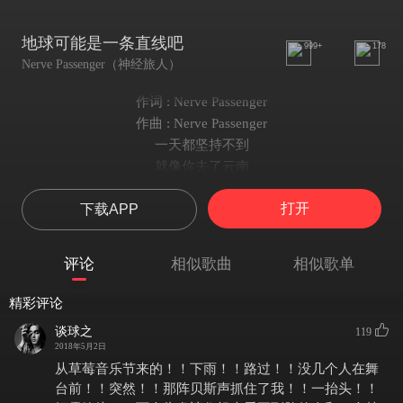
地球可能是一条直线吧
999+
178
Nerve Passenger（神经旅人）
作词 : Nerve Passenger
作曲 : Nerve Passenger
一天都坚持不到
就像你去了云南
就像你去了云南
打开
下载APP
用啤酒和语音的呢喃
想穿过那些
想穿过那些
评论
相似歌曲
相似歌单
山川和海岸
想穿过那些
精彩评论
山川和海岸
谈球之
119
这些都不会是永远的
2018年5月2日
就像当你离城市的灯越来越近
从草莓音乐节来的！！下雨！！路过！！没几个人在舞
也越来越远离星星
台前！！突然！！那阵贝斯声抓住了我！！一抬头！！