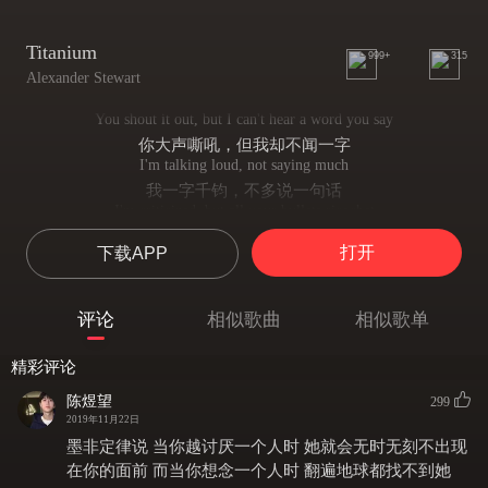
Titanium
999+
315
Alexander Stewart
You shout it out, but I can't hear a word you say
你大声嘶吼，但我却不闻一字
I'm talking loud, not saying much
我一字千钧，不多说一句话
I'm criticized, but all your bullets ricochet
我被众人所指，但你所有的子弹都无济于事
打开
下载APP
You shoot me down, but I get up
你想将我击倒，但我不会让你如愿
I'm bulletproof, nothing to lose
评论
相似歌曲
相似歌单
我枪弹不入，无所畏惧
Fire away, fire away
精彩评论
来吧，开火吧
Ricochet, you take your aim
陈煜望
299
我反弹所有子弹，你再次瞄准目标
2019年11月22日
Fire away, fire away
墨非定律说 当你越讨厌一个人时 她就会无时无刻不出现
来吧，开火吧
在你的面前 而当你想念一个人时 翻遍地球都找不到她
You shoot me down, but I won't fall