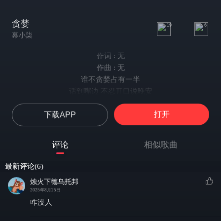
贪婪
19
6
幕小柒
作词 : 无
作曲 : 无
谁不贪婪占有一半
话到嘴边 不忍开口说晚安
所有期盼 附带羁绊
打开
下载APP
小心寻觅你之前的习惯
不能开口 不想带走
尽力厮守 这温热的胸口
评论
相似歌曲
不想再有 过分借口
只能互相依偎的等待着
最新评论(6)
嘿 都很美
烛火下德乌托邦
lady 你的所有得很美
2025年8月25日
你是仙妹妹
咋没人
情不自禁靠近你的嘴