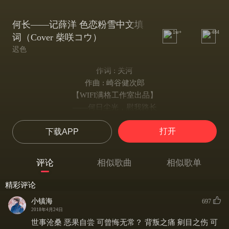
何长——记薛洋 色恋粉雪中文填
1w+
484
词（Cover 柴咲コウ）
迟色
作词 : 关河
作曲 : 崎谷健次郎
【WIFI满格工作室出品】
——何日尘光，慰我路长
原曲：《色恋粉雪》
打开
下载APP
策划：松雪
后期：向往
美工：焚嗔
评论
相似歌曲
相似歌单
题字：顾与桃
曲绘：龙潜仲夜
精彩评论
PV：玄元歌
小镇海
697
来日方长 行世路孤影成双
2018年4月24日
村野荒 仇者伤 是欺是弄谁曾想
世事沧桑 恶果自尝 可曾悔无常？ 背叛之痛 剜目之伤 可