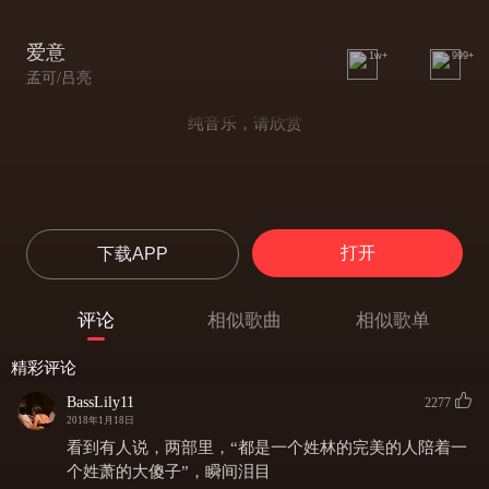
爱意
1w+
999+
孟可/吕亮
纯音乐，请欣赏
打开
下载APP
评论
相似歌曲
相似歌单
精彩评论
BassLily11
2277
2018年1月18日
看到有人说，两部里，“都是一个姓林的完美的人陪着一
个姓萧的大傻子”，瞬间泪目