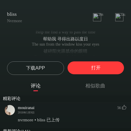
bliss
255
141
Nvrmore
Help me find a way to pass the time
帮助我 寻得出路以度日
The sun from the window kiss your eyes
破碎阳光舔舐你的眼睛
I'm watching you, the bliss, the smile
我望向你。因着你的笑容而欣喜若狂
打开
下载APP
I don't know how to make this right
我不知道 怎样才能使选择正确无误
I want you safe
评论
相似歌曲
我只想保你周全
From the world out there
精彩评论
哪怕塑造一个不存于世间的地方
Across the room, I see you
mouiranai
56
穿过这个房间 我看见你
2018年1月9日
This time
nvrmore • bliss 已上传
同时
Insight