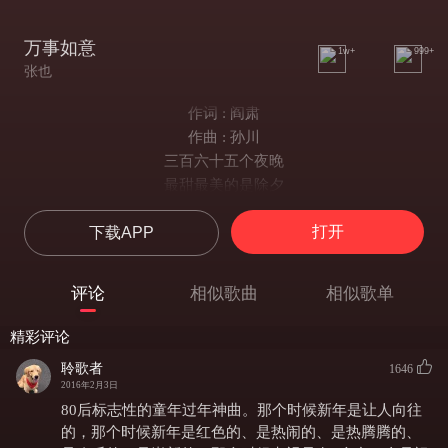
万事如意
1w+
999+
张也
作词 : 阎肃
作曲 : 孙川
三百六十五个夜晚
最甜最美的是除夕
风里飘着香 雪里裹着蜜
打开
下载APP
春联写满吉祥
酒杯盛满富裕
红灯照 照出全家福
评论
相似歌曲
相似歌单
红烛摇摇摇 摇来好消息
亲情乡情甜醉了中华儿女
精彩评论
一声声祝福
聆歌者
1646
送给你万事如意
2016年2月3日
三百六十五个夜晚
80后标志性的童年过年神曲。那个时候新年是让人向往
最甜最美的是除夕
的，那个时候新年是红色的、是热闹的、是热腾腾的、