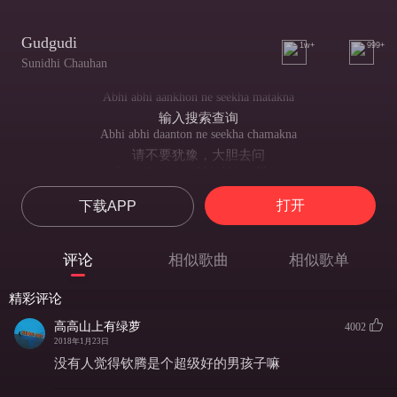
Gudgudi
1w+
999+
Sunidhi Chauhan
Abhi abhi aankhon ne seekha matakna
输入搜索查询
Abhi abhi daanton ne seekha chamakna
请不要犹豫，大胆去问
Lagta hai jaise abhi abhi is dil ne
请问你在哪里
打开
下载APP
Seekha dil se hansna
人们用我搜索
Abhi abhi aankhon ne seekha khulna
评论
相似歌曲
相似歌单
我想知道更多
Abhi abhi daanton ne seekha khulna
精彩评论
我想知道更多
Lagta hai jaise abhi abhi is dil ne
高高山上有绿萝
4002
请问你在哪里
2018年1月23日
Seekha dil se hansna hey
没有人觉得钦腾是个超级好的男孩子嘛
我还想学习
Gudgudi gudgudi