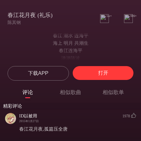
春江花月夜 (礼乐)
1w+
999+
陈其钢
春江 潮水 连海平
海上 明月 共潮生
春江连海平
滟滟随波
明月共潮生
打开
下载APP
(千万里) 滟滟随波千万里
何处无月明
何处 春江 无明月
评论
相似歌曲
相似歌单
精彩评论
ID以被用
1978
2015年1月27日
春江花月夜,孤篇压全唐