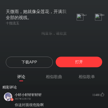
天微雨，她就像朵莲花，开满我
10w+
999+
全部的视线。
十指流玉
纯音乐，请欣赏
打开
下载APP
评论
相似歌曲
相似歌单
精彩评论
小轩小轩轩轩轩轩
11488
2017年12月17日
你这封面很危险啊