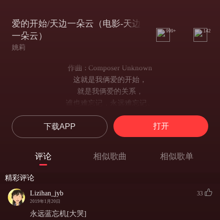
爱的开始/天边一朵云（电影-天边
999+
142
一朵云）
姚莉
作曲 : Composer Unknown
这就是我俩爱的开始，
就是我俩爱的关系，
谁也难忘记，永远难忘记。
我和你像鸟比翼，
打开
下载APP
要永远永远偎依在一起，
看着我，别睹气别睹气，
要什么都给了你，要什么都给了你。
评论
相似歌曲
相似歌单
这就是我俩爱开始，
就是我俩爱的关系，
精彩评论
谁也难忘记，永远难忘记。
Lizihan_jyb
33
我和你像枝连理，
2019年1月20日
哦！爱人请把头儿再抬起，
永远蓝忘机[大哭]