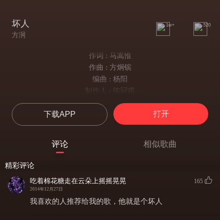
坏人
1w+
520
方泂
作词 : 马嵩惟
作曲 : 方炯镔
编曲 : 杨阳
制作人 : 陈冠甫
那 一扇车门
打开
下载APP
关出 我们的裂痕
一声就震断了回头的路程
爱 无法均分
评论
相似歌曲
以後 就留给你们
也许用伤害结束 爱才更动人
精彩评论
容忍的人其实并不笨
吃着棉花糖走在云朵上摇摇晃晃
165
只是宁可对自己残忍
2014年12月27日
既然爱不能恒温
我喜欢的人推荐给我的歌，他就是个坏人
祝福就给你下一个人