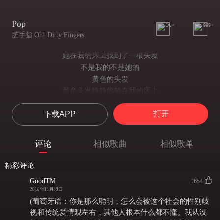
Pop
1w+
999+
脏手指 Oh! Dirty Fingers
她在我的床上找到了一根头发
不是我的不是她的
黄色的头发
黄色头发静静的躺在我的床上
像是一个机关等待被触发
打开
下载APP
她她她她她她她她有点傻（爱）
像是我头顶上一根银白色的头发（爱爱）
我不敢听她的电话（爱爱爱爱）
评论
相似歌曲
相似歌单
她是一半女儿（不应该）
一半妈妈
精彩评论
不要坐在我身边
GoodTM
2654
我开始讨厌你啦
2018年11月18日
也别离我太远
(葡萄牙语：你是那么聪明，怎么会被这个社会的性别歧
不要坐在我身边
视和传统爱情观左右，其他人根本什么都不懂。我从没