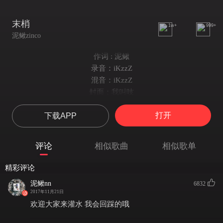
末梢
1w+
999+
泥鳅zinco
作词 : 泥鳅
录音：iKzzZ
混音：iKzzZ
封面：我叫吱
我在电梯里闻到了熟悉的香味
打开
下载APP
那时候我会想起你
我在商场里逛到了熟悉的专柜
那时候我会想起你
评论
相似歌曲
相似歌单
看着朋友和身边的人那么般配
那时候我会想起你
精彩评论
我又是一个人独自长大了一岁
泥鳅nn
6832
那时候我会想起你
2017年11月21日
又是一个人的夜晚（唉 唉）
欢迎大家来灌水 我会回踩的哦
又是一个人的夜晚（唉 唉）