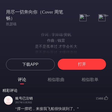
用尽一切奔向你（Cover 周笔
10w+
999+
畅）
凯瑟喵
作词 : 李焯雄/樊帆
作曲 : 钱雷
是不是孤单过 才学会长大
是不是分开过 才懂得牵挂
如果说朋友不怕 散落天涯
打开
下载APP
但此刻我却想 在你身旁啊
如果这世界复杂 虚假 喧哗
我用尽我的一切 奔向你呀
评论
相似歌曲
相似歌单
就算很遥远啊 我一定会到达啊
如果你说着傻话 醉话 谎话
精彩评论
我用尽我的一切 奔向你呀
账号已注销
15466
就算很遥远啊 我一定会到达啊
2017年11月20日
你有我啊
“撑一撑吧，来接我飞船很快就到了。”