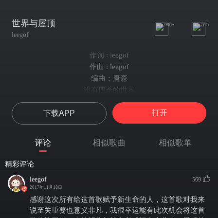
世界与屋顶
999+
515
leegof
作词 : leegof
作曲 : leegof
编曲：唐森
没有四季的世界
只是一块没有生机的平地
打开
下载APP
你在黑夜里悄悄地叹息
因为你再也没有了四季
没有屋顶的屋子
评论
相似歌曲
相似歌单
只剩四面没有温度的墙壁
我双手环肩轻轻地啜泣
精彩评论
因为我再也没有了屋顶
leegof
569
你轻轻呢喃沉沉睡去
2017年11月18日
我重重跌倒慢慢爬起
感谢这次所有给这首歌赋予新生命的人，这首歌对我来
你终有一天离我而去
说至关重要也意义非凡，我很幸运能有此次机会将这首