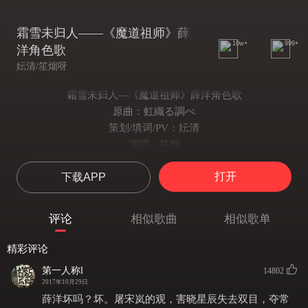
霜雪未归人——《魔道祖师》薛
10w+
999+
洋角色歌
妘清/笙烟呀
霜雪未归人―《魔道祖师》薛洋角色歌
原曲：虹織る調べ
策划/填词/PV：妘清
演唱：笙烟
后期：dB音频工作室
打开
下载APP
美工：容止
题字：迟洲【笔触工作室】
画师：仓鼠沫子
评论
相似歌曲
相似歌单
鸣谢：青初霁
镜中月明深 晓来一掷无痕
精彩评论
烟絮多沉沦 春色已过三分
第一人称l
14802
酒尚温 兰陵依稀是故人
2017年10月29日
有几许遗恨 金星雪浪湮没于荒尘
薛洋坏吗？坏。屠宋岚的观，害晓星辰失去双目，夺常