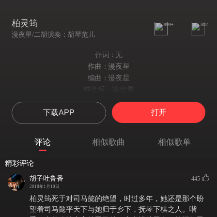
柏灵筠
999+
302
漫夜星/二胡演奏：胡琴范儿
作词 : 无
作曲 : 漫夜星
编曲 : 漫夜星
纯音乐，请欣赏
打开
下载APP
评论
相似歌曲
相似歌单
精彩评论
胡子吐鲁番
445
2018年1月10日
柏灵筠死于对司马懿的绝望，时过多年，她还是那个盼
望着司马懿平天下与她归于乡下，抚琴下棋之人。喈