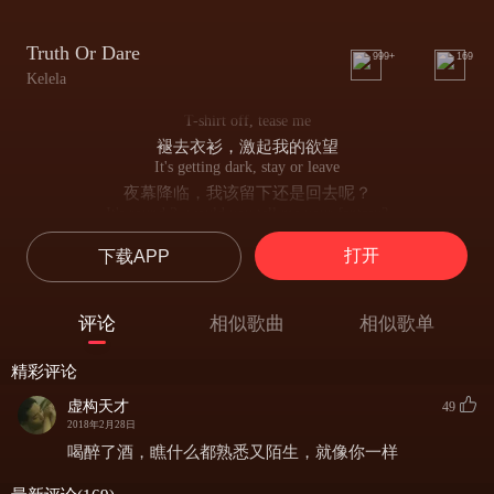
Truth Or Dare
999+
169
Kelela
T-shirt off, tease me
褪去衣衫，激起我的欲望
It's getting dark, stay or leave
夜幕降临，我该留下还是回去呢？
It's round 3, would you tell me your fantasy?
已经第三轮了，你会告诉我你的想法吗？
打开
下载APP
Don't you take it back or lie to me
不要收回你的爱 也不要对我撒谎
I can tell that you wanna take
评论
相似歌曲
相似歌单
我看得出你想要占有
My body, my body, baby, tonight, yeah
精彩评论
我的肉体，我的肉体，亲爱的，就在今夜
Truth or dare
虚构天才
49
真心话还是大冒险
2018年2月28日
We both know why we're playing
喝醉了酒，瞧什么都熟悉又陌生，就像你一样
我们都心知肚明我们为什么要参与其中
Truth or dare