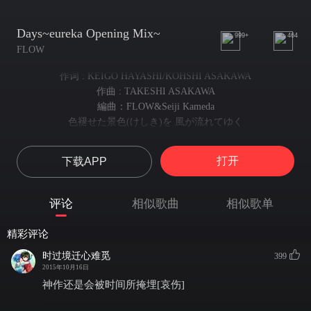
Days~eureka Opening Mix~
999+
464
FLOW
作词 : KEIGO HAYASHI/KOHSHI ASAKAWA
作曲 : TAKESHI ASAKAWA
編曲：FLOW&Seiji Kameda
色褪せた景色(けしき)を 風が流れてゆく
褪色的风景 随风飘散
思い出は そっと蘇(よみがえ)る
打开
下载APP
想念 悄悄苏醒
通(かよ)い慣(な)れた道 歩(あゆみ)進(すす)んでも 戻れない
熟悉的街道 再怎么走 也已经回不到过去
评论
相似歌曲
相似歌单
最初の嘘 最後の言葉
最初的谎言 最后的告别
精彩评论
あの日 交わした約束は 砕け(くだけ)て散った
那天 许下的约定 早已破碎飘散
时过境迁心难觅
399
激しく儚(はかな)い 記憶の欠片(カケラ)
2015年10月16日
成了热烈而又渺茫的 记忆的残片
神作还是会被时间所掩埋[哀伤]
たとえ 二人並んで 見た夢から覚めても