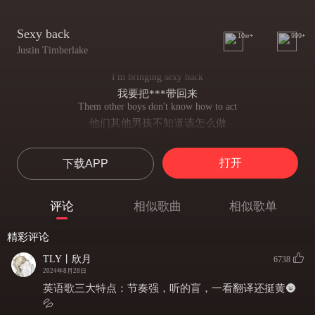
Sexy back
10w+
999+
Justin Timberlake
I'm bringing sexy back
我要把***带回来
Them other boys don't know how to act
他们其他男孩不知道该怎么做
I think it's special
我觉得这很特别
打开
下载APP
what's behind your back
你的背后是什么
So turn around and I'll pick up the slack
评论
相似歌曲
相似歌单
转身，我会收拾残局
Take it to the bridge
精彩评论
把它带到桥上
Dirty babe
TLY丨欣月
6738
肮脏的宝贝
2024年8月28日
You see these shackles baby I'm your slave
英语歌三大特点：节奏强，听的盲，一看翻译还挺黄🌚
你看这些镣铐 宝贝我是你的奴隶
💦
I'll let you whip me' if I misbehave