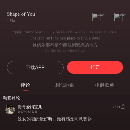
Shape of You
10w+
999+
J.Fla
作曲 : Steve Mac/Johnny McDaid/Edward Christopher Sheeran
The club isn't the best place to find a lover
这俱乐部不是个能找到安慰的地方
So the bar is where I go
所以我们去往酒吧
Me and my friends at the table doing shots
打开
下载APP
我和我的朋友们在桌前举杯
Drinking faster and then we talk slow
一饮而尽再缓缓诉起衷肠
评论
相似歌曲
相似歌单
come over and start up a conversation with just me
这时你走过来开始和我搭讪
精彩评论
And trust me, I'll give it a chance now
你知道我会予以回答
贵哥爱娟宝儿
2553
Take my hand, stop put "Van the Man" on the jukebox
2017年10月22日
牵起我的手，缓缓停下在点唱机里放起Van the Man
这女的唱的最好听，最有感觉同意赞👍
And then we start to dance, and now I'm singing like