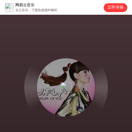
网易云音乐
立即体验
去云音乐，下载歌曲随时畅听