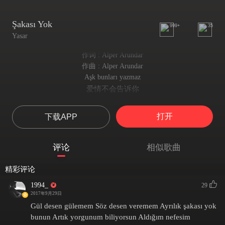
Şakası Yok
999+
35
Yasar
作词 : Alper Arundar
作曲 : Alper Arundar
Aşk bunları yazmaz
爱情不会告诉你
Ayrılık son yalan
冷漠是最后一次欺骗
打开
下载APP
Seni bir daha görmezsem
所以你也不会知道
Dayanamam inan
评论
相似歌曲
我见不到你会如何寝食难安
Biliyorum biliyorum
精彩评论
我心知肚明
Çaresi yok sevdiğim
1994_
29
这一切无药可救
2017年9月29日
Sessizliğim senden kalan
Gül desen gülemem Söz desen veremem Ayrılık şakası yok
我的理智因你荡然无存
bunun Artık yorgunum biliyorsun Aldığım nefesim
Ağlıyorum sonuma