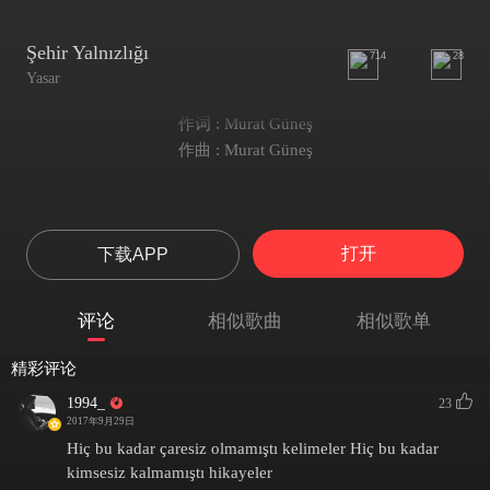
Şehir Yalnızlığı
714
28
Yasar
作词 : Murat Güneş
作曲 : Murat Güneş
打开
下载APP
评论
相似歌曲
相似歌单
精彩评论
1994_
23
2017年9月29日
Hiç bu kadar çaresiz olmamıştı kelimeler Hiç bu kadar
kimsesiz kalmamıştı hikayeler