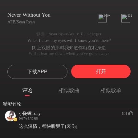
Never Without You
999+
531
ATB/Sean Ryan
作曲 : Sean Ryan/Andre Tanneberger
When I close my eyes will I know you're there?
闭上双眼的那时我知道你就在我身边
Will it tear me down when you've gone away?
当你离我而去后我又是否会心如熬煎
Out of all the things that I felt that day
打开
下载APP
除去那天我所感知到的一切
I never knew this, never without you
我也从未曾 离你一步
评论
相似歌曲
相似歌单
From where I lay you would always be
我试图躺在你最喜的那地方
精彩评论
The better part of me
试图找寻更好的自己
小陀螺Tony
191
Stolen pieces that I'm hid underneath
2017年9月29日
记忆中偷来的片段悄悄藏入心里
这么深情，都快听哭了[哀伤]
Through years I'd hang on a word for you