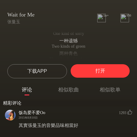
Wait for Me
1w+
956
张曼玉
One kind of sorry
一种遗憾
Two kinds of green
两种青色
Three kinds of jealous
三种嫉妒
打开
下载APP
Every kind of mean
每种意思
Wait for me
评论
相似歌曲
相似歌单
都是等待
Wait for me
精彩评论
都是等待
Wait for me
饭岛爱不爱Oo
1293
都是等待
2015年8月10日
At the bottom
其實張曼玉的音樂品味相當好
Of the sea