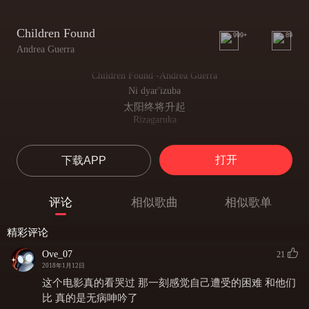
Children Found
999+
89
Andrea Guerra
Children Found -Andrea Guerra
Ni dyar'izuba
太阳终将升起
Rizagaruka
光芒重现大地
Hejuru yacu
打开
下载APP
在我们头顶
Nduzaricyeza ricyeza
我会让它永远闪耀
评论
相似歌曲
相似歌单
Ni dyar'izuba
太阳终将升起
精彩评论
Rizagaruka
光芒重现大地
Ove_07
21
Hejuru yacu
2018年1月12日
在我们头顶
这个电影真的看哭过 那一刻感觉自己遭受的困难 和他们
Nduzaricyeza ricyeza
比 真的是无病呻吟了