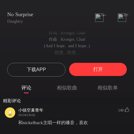
No Surprise
1w+
327
Daughtry
作词 : Kroeger, Chad
作曲 : Kroeger, Chad
(And I hope.. and I hope..)
我愿...我愿...
I've practiced this for hours, gone round and round
我已练习了很久，一遍又一遍
打开
下载APP
And now I think that I've got it all down
现在我认为我可以把这些都说出来了
And as I say it louder, I love how it sounds
评论
相似歌曲
相似歌单
我已习惯大声，这是我喜欢的方法
'Cause I'm not taking the easy way out
精彩评论
因为我不是随随便便
Not wrappin' this in ribbons
小镇空巢青年
140
没有编织甜言蜜语
2015年2月4日
Shouldn't have to give a reason why
和nickelback主唱一样的嗓音，喜欢
也没必要找来一个原由告诉为什么
It's no surprise. I won't be here tomorrow