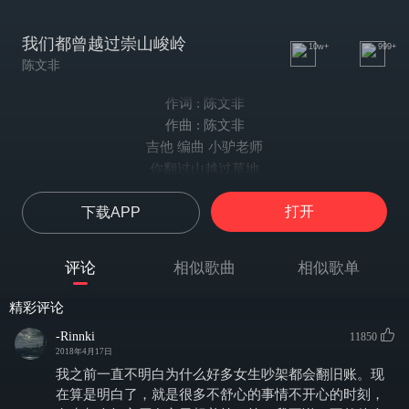
我们都曾越过崇山峻岭
10w+
999+
陈文非
作词 : 陈文非
作曲 : 陈文非
吉他 编曲 小驴老师
你翻过山越过草地
告诉我你将远去
打开
下载APP
你教我如何想你
没有距离
你不曾喜欢过远行
评论
相似歌曲
相似歌单
又为何收拾了行李
我看你眼里的憧憬
精彩评论
很远距离
-Rinnki
11850
我 写了无数的信给你
2018年4月17日
却不见一封回信
我之前一直不明白为什么好多女生吵架都会翻旧账。现
我想我就应该去
在算是明白了，就是很多不舒心的事情不开心的时刻，