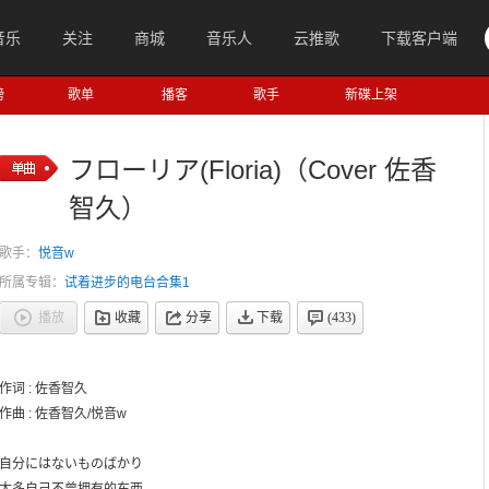
音乐
关注
商城
音乐人
云推歌
下载客户端
榜
歌单
播客
歌手
新碟上架