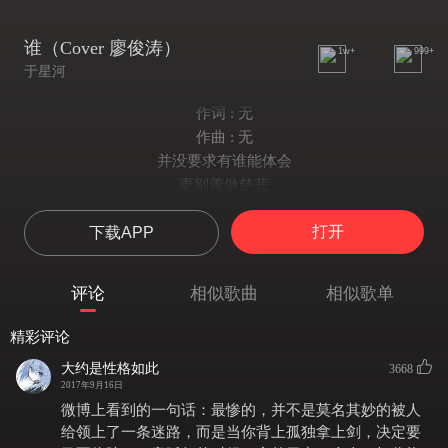
谁（Cover 廖俊涛）
1w+
999+
于星河
作词 : 无
作曲 : 无
并没要求有谁能体会
更别善做慈悲
同情才不会给我安慰
打开
下载APP
反而让我流泪
走得越近心越像刺猬
从未卸下防备
评论
相似歌曲
相似歌单
不如早就把我向外推
彻底粉碎
精彩评论
在你眼中我是谁
大约是性格如此
3668
你想我代替谁
2017年9月16日
彼此交换喜悲
微博上看到的一句话：最惨的，并不是莫名其妙的被人
爱的多的人总先掉眼泪
给领上了一条迷路，而是当你背上孤独拿上剑，决定要