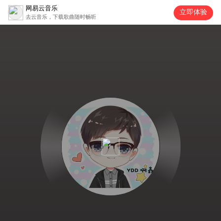
网易云音乐
立即体验
去云音乐，下载歌曲随时畅听