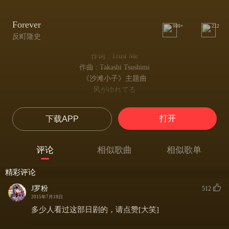
Forever
999+
212
反町隆史
作词 : Trust Me
作曲 : Takashi Tsushimi
《沙滩小子》主题曲
风がゆれてる
风在摇着
波が歌ってる
打开
下载APP
浪涛唱着歌
俺は今日も步いてる
我也在努力着
评论
相似歌曲
相似歌单
砂をつかんで
抓起一把沙
精彩评论
その热さ确かめて
确认那种温热
J罗粉
512
この季节を感じてる
2015年7月18日
让我感到季节的到来
多少人看过这部日剧的，请点赞[大笑]
ah forever your love