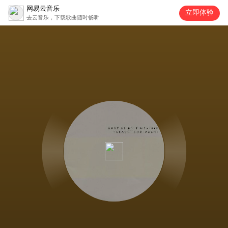
网易云音乐
立即体验
去云音乐，下载歌曲随时畅听