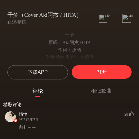
千梦（Cover Aki阿杰 / HITA）
539
118
止观/晴愔
千梦
原唱：Aki阿杰 HITA
作词：原晞
作曲/编曲/和声：灰原穷
翻唱：令梵Eva 晴愔
打开
下载APP
后期：墨菌
海报：狐佑
视频：鹿青崖
评论
相似歌曲
（梵）画一笔，炊烟十里
依偎着，人间朝夕
精彩评论
（愔）故事中，原来是你
晴愔
20
一生山水为迹
2017年8月21日
（梵）有桃之夭夭，凌风过浮生缥缈
前排~~~
回旋年少，不舍唱完的歌谣