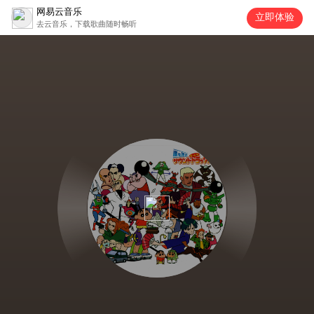
网易云音乐
立即体验
去云音乐，下载歌曲随时畅听