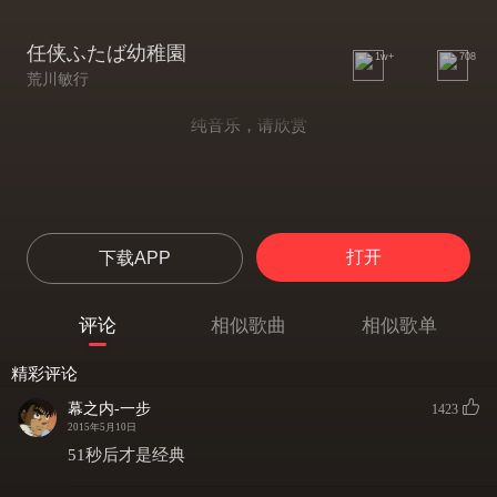
任侠ふたば幼稚園
1w+
708
荒川敏行
纯音乐，请欣赏
打开
下载APP
评论
相似歌曲
相似歌单
精彩评论
幕之内-一步
1423
2015年5月10日
51秒后才是经典