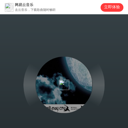
网易云音乐
立即体验
去云音乐，下载歌曲随时畅听