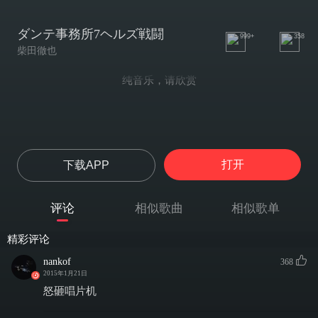
ダンテ事務所7ヘルズ戦闘
999+
358
柴田徹也
纯音乐，请欣赏
打开
下载APP
评论
相似歌曲
相似歌单
精彩评论
nankof
368
2015年1月21日
怒砸唱片机