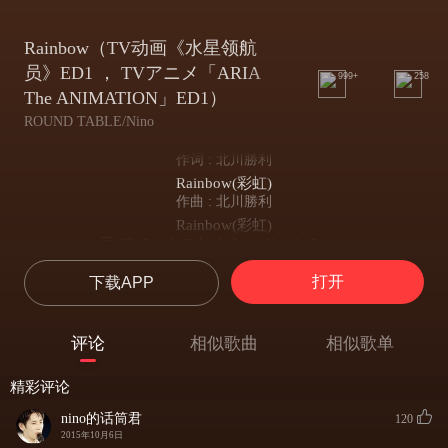
Rainbow（TV动画《水星领航
员》ED1 ， TVアニメ「ARIA
999+
258
The ANIMATION」ED1）
ROUND TABLE/Nino
作词 : 北川勝利
Rainbow(彩虹)
作曲 : 北川勝利
Rainbow(彩虹)
手(て)のひらの上(うえ)に そっとのせた
<静静将温柔托在手心>
打开
下载APP
やさしさを あたためて そっと
<静静将它温暖地呵护>
口(くち)ずさんだ 秘密(ひみつ)のメロディー
评论
相似歌曲
相似歌单
<曾经悄悄哼唱的旋律>
歌(うた)ってよ 行(い)くあてもないけど
精彩评论
<唱出来吧 尽管不知前路>
でも 降(ふ)り出(だ)した雨(あめ)も
nino的话筒君
120
<不过 就算下起了滂沱大雨>
2015年10月6日