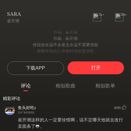
SARA
1w+
999+
崔开潮
作词 : 崔开潮
作曲 : 崔开潮
传说你永远不会老去永远不需要伪装
每颗年轻的心房都对你欲盖弥彰
因为你的歌声轻快悠扬抚慰我隐藏的彷徨
你的身体永远令我向往散发着栀子花的香
打开
下载APP
自由的SARA啊你知道年少的我不懂得忍让
你用温柔的说话为我脱下难以拾起的哀伤
如今北风吹
评论
相似歌曲
相似歌单
都是等待的脸庞
痴痴地向前望
精彩评论
十字路口摸不清方向
鱼头好吃z
4096
如今北风吹
2017年8月8日
吹变了我的模样
崔开潮这样的人一定要珍惜啊，说不定哪天他就去改行
在这条路上
卖面条了🐸。
再没人能像你一样