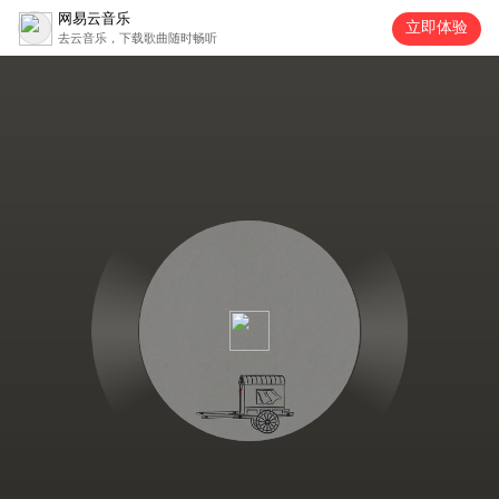
网易云音乐
立即体验
去云音乐，下载歌曲随时畅听