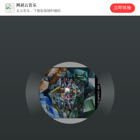
网易云音乐
立即体验
去云音乐，下载歌曲随时畅听