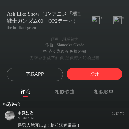
Ash Like Snow（TVアニメ「機動
1w+
999+
戦士ガンダム00」OP2テーマ）
the brilliant green
作词 : 川瀬智子
作曲 : Shunsaku Okuda
空 赤く染める 黒檀の闇
天空被染成了红色 黑色檀木般的黑暗
呑み込まれた 星屑たち
被一口吞噬 虚幻的星屑
打开
下载APP
儚く降り積もる 灰の雪
堆积起来好似灰哀的雪一样
見つめた 嘆きの窓
评论
相似歌曲
相似歌单
凝望 悲叹的窗口
I never dreamed 凍りつく there... I come for you
精彩评论
我从未梦见 结成寒冰.. 在这里...我将为你...
想いは 寂寞の夜空に
南风如海
1617
思念在寂寞的夜空中
2015年4月15日
舞い上がり 砕けた
是男人就开flag！格拉汉姆最高！