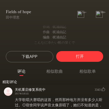
Fields of hope
1w+
999+
田中理恵
作词 : 梶浦由記
作曲 : 梶浦由記
编曲 : 梶浦由記
こんなに冷たい帳の深くで
如此冰冷的帐篷深处
貴方は一人で眠ってる
打开
下载APP
你独自安眠
祈りの歌声 淋しい野原を
祈祷的歌声 仿佛一道微光
评论
相似歌曲
相似歌单
小さな光が照らしてた
照亮静寂的原野
精彩评论
貴方の夢を見てた
我梦见了你
关机重启修复系统中
3343
子供のように笑ってた
2017年3月5日
你那孩子般的笑颜
大学歌唱大赛唱的这首，然而那种地方并没有多少人听
懐かしくまだ遠く
过。🙂宿舍同学说声音太像原唱了，她们不知道的是，