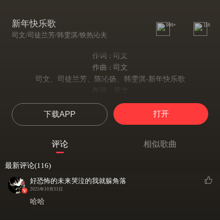
新年快乐歌
999+
116
司文/司徒兰芳/韩雯淇/铁热沁夫
作词 : 司文
作曲 : 司文
司文、司徒兰芳、陈沁扬、韩雯淇-新年快乐歌
作词：司文
作曲：司文
打开
下载APP
编曲：铁热沁夫
新年快乐恭喜你发财
新年快乐笑口要常开
评论
相似歌曲
身体健康多锻炼
工作要顺心乐无边
最新评论(116)
新年快乐每天都精彩
好恐怖的未来哭泣的我就躲角落
新年快乐好运常常在
2025年10月31日
美好的愿望都实现
哈哈
幸福的生活永相伴