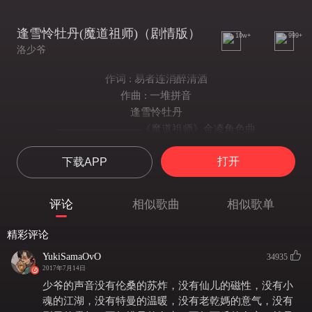
逢雪怜牡丹(魔道祖师)（剧情版）
10w+
999+
洛少爷
作词 : 易者连消醉清酒
作曲 : 一堆拼音
逢雪怜牡丹
————————《魔道祖师》金凌角色曲
策划：易者连消醉清酒
打开
下载APP
编曲：一堆拼音
唱：洛少爷
蓝景仪CV：星潮【恶人谷配音组】
评论
相似歌曲
相似歌单
金凌CV：洛少爷
蓝思追CV：木野信【昆仑班】
精彩评论
金光瑶CV：文子轩
YukiSamaOvO
34935
魏无羡CV：锦鲤【翼之声】
2017年7月14日
江澄/金子轩CV：地狱冥想的自嘲【怀旧配音联盟】
少爷的声音没有伦桑的苏炸，没有仙儿的磁性，没有小
江厌离CV：白鸦此去【KA.U】
魂的江湖，没有特曼的温暖，没有老乾媽的意气，没有