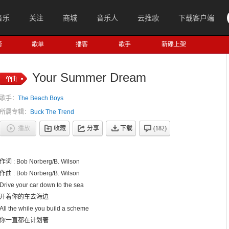
音乐
关注
商城
音乐人
云推歌
下载客户端
榜
歌单
播客
歌手
新碟上架